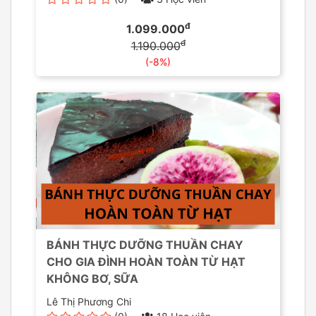
đ
1.099.000
đ
1.190.000
(-8%)
BÁNH THỰC DƯỠNG THUẦN CHAY
CHO GIA ĐÌNH HOÀN TOÀN TỪ HẠT
KHÔNG BƠ, SỮA
Lê Thị Phương Chi