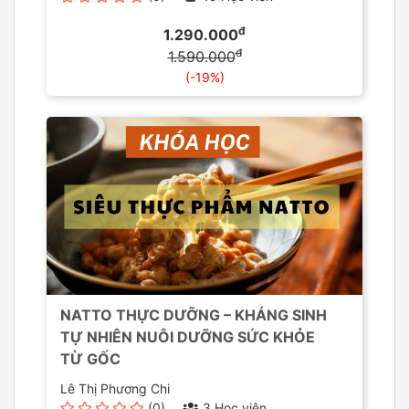
đ
1.290.000
đ
1.590.000
(-19%)
NATTO THỰC DƯỠNG – KHÁNG SINH
TỰ NHIÊN NUÔI DƯỠNG SỨC KHỎE
TỪ GỐC
Lê Thị Phương Chi
(0)
3 Học viên