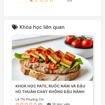
0%
Khóa học liên quan
KHOÁ HỌC PATE, RUỐC NẤM VÀ ĐẬU
HŨ THUẦN CHAY KHÔNG ĐẬU NÀNH
Lê Thị Phương Chi
(0)
16 Học viên