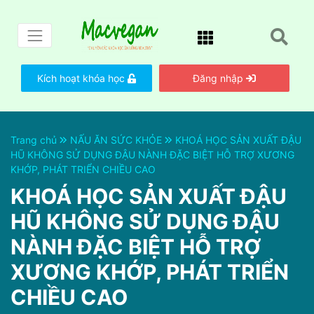
Kích hoạt khóa học
Đăng nhập
Trang chủ
NẤU ĂN SỨC KHỎE
KHOÁ HỌC SẢN XUẤT ĐẬU
HŨ KHÔNG SỬ DỤNG ĐẬU NÀNH ĐẶC BIỆT HỖ TRỢ XƯƠNG
KHỚP, PHÁT TRIỂN CHIỀU CAO
KHOÁ HỌC SẢN XUẤT ĐẬU
HŨ KHÔNG SỬ DỤNG ĐẬU
NÀNH ĐẶC BIỆT HỖ TRỢ
XƯƠNG KHỚP, PHÁT TRIỂN
CHIỀU CAO