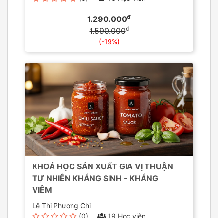
đ
1.290.000
đ
1.590.000
(-19%)
KHOÁ HỌC SẢN XUẤT GIA VỊ THUẬN
TỰ NHIÊN KHÁNG SINH - KHÁNG
VIÊM
Lê Thị Phương Chi
(0)
19 Học viên