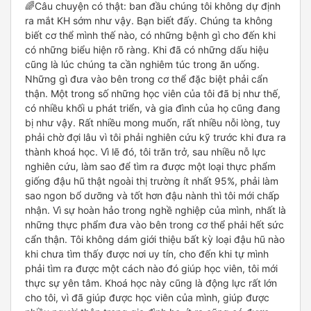
🌈Câu chuyện có thật: ban đầu chúng tôi không dự định
ra mắt KH sớm như vậy. Bạn biết đấy. Chúng ta không
biết cơ thể mình thế nào, có những bệnh gì cho đến khi
có những biểu hiện rõ ràng. Khi đã có những dấu hiệu
cũng là lúc chúng ta cần nghiêm túc trong ăn uống.
Những gì đưa vào bên trong cơ thể đặc biệt phải cẩn
thận. Một trong số những học viên của tôi đã bị như thế,
có nhiều khối u phát triển, và gia đình của họ cũng đang
bị như vậy. Rất nhiều mong muốn, rất nhiều nỗi lòng, tuy
phải chờ đợi lâu vì tôi phải nghiên cứu kỹ trước khi đưa ra
thành khoá học. Vì lẽ đó, tôi trăn trở, sau nhiều nỗ lực
nghiên cứu, làm sao để tìm ra được một loại thực phẩm
giống đậu hũ thật ngoài thị trường ít nhất 95%, phải làm
sao ngon bổ dưỡng và tốt hơn đậu nành thì tôi mới chấp
nhận. Vì sự hoàn hảo trong nghề nghiệp của mình, nhất là
những thực phẩm đưa vào bên trong cơ thể phải hết sức
cẩn thận. Tôi không dám giới thiệu bất kỳ loại đậu hũ nào
khi chưa tìm thấy được nơi uy tín, cho đến khi tự mình
phải tìm ra được một cách nào đó giúp học viên, tôi mới
thực sự yên tâm. Khoá học này cũng là động lực rất lớn
cho tôi, vì đã giúp được học viên của mình, giúp được