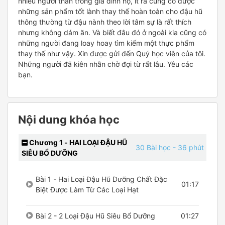
nhiều người thân trong gia đình họ, ít ra cũng có được
những sản phẩm tốt lành thay thế hoàn toàn cho đậu hũ
thông thường từ đậu nành theo lời tâm sự là rất thích
nhưng không dám ăn. Và biết đâu đó ở ngoài kia cũng có
những người đang loay hoay tìm kiếm một thực phẩm
thay thế như vậy. Xin được gửi đến Quý học viên của tôi.
Những người đã kiên nhẫn chờ đợi từ rất lâu. Yêu các
bạn.
Nội dung khóa học
Chương 1 - HAI LOẠI ĐẬU HŨ
30 Bài học
- 36 phút
SIÊU BỔ DƯỠNG
Bài 1 - Hai Loại Đậu Hũ Dưỡng Chất Đặc
01:17
Biệt Được Làm Từ Các Loại Hạt
Bài 2 - 2 Loại Đậu Hũ Siêu Bổ Dưỡng
01:27