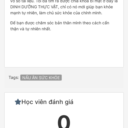
vô số tài liệu. Tôi đã tìm ra được chìa khóa bí mật ở đây là
DINH DƯỠNG THỰC VẬT, chỉ có nó mới giúp bạn khỏe
mạnh tự nhiên, làm chủ sức khỏe của chính mình.
Để bạn được chăm sóc bản thân mình theo cách cẩn
thận và tự nhiên nhất.
Tags:
NẤU ĂN SỨC KHỎE
Học viên đánh giá
0