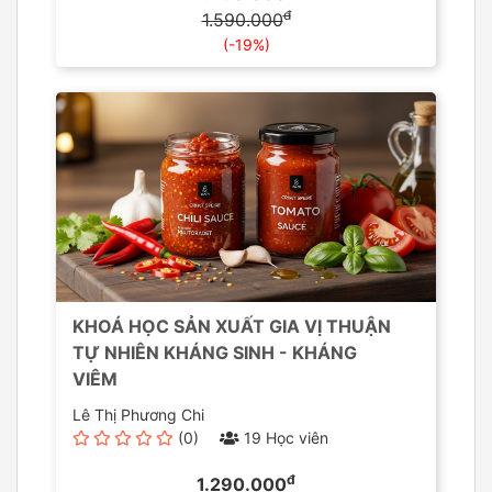
đ
1.590.000
(-19%)
KHOÁ HỌC SẢN XUẤT GIA VỊ THUẬN
TỰ NHIÊN KHÁNG SINH - KHÁNG
VIÊM
Lê Thị Phương Chi
(0)
19 Học viên
đ
1.290.000