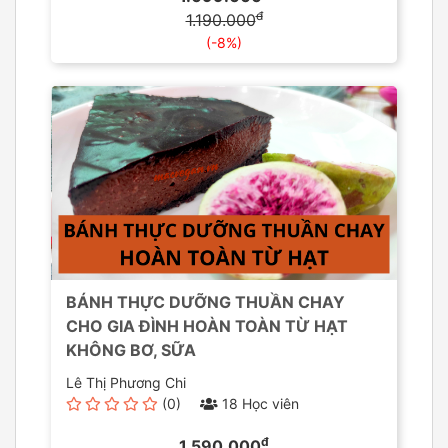
đ
1.190.000
(-8%)
BÁNH THỰC DƯỠNG THUẦN CHAY
CHO GIA ĐÌNH HOÀN TOÀN TỪ HẠT
KHÔNG BƠ, SỮA
Lê Thị Phương Chi
(0)
18 Học viên
đ
1.590.000