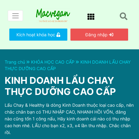
Kích hoạt khóa học
Đăng nhập
Trang chủ
KHÓA HỌC CAO CẤP
KINH DOANH LẨU CHAY
THỰC DƯỠNG CAO CẤP
KINH DOANH LẨU CHAY
THỰC DƯỠNG CAO CẤP
Lẩu Chay & Healthy là dòng Kinh Doanh thuộc loại cao cấp, nên
chắc chắn bạn có THU NHẬP CAO, NHANH HỒI VỐN, đằng
nào cũng tốn 1 công nấu, Hãy kinh doanh cái nào có thu nhập
cao hơn nhé. LẨU cho bạn x2, x3, x4 lần thu nhập. Chắc chắn
rồi.