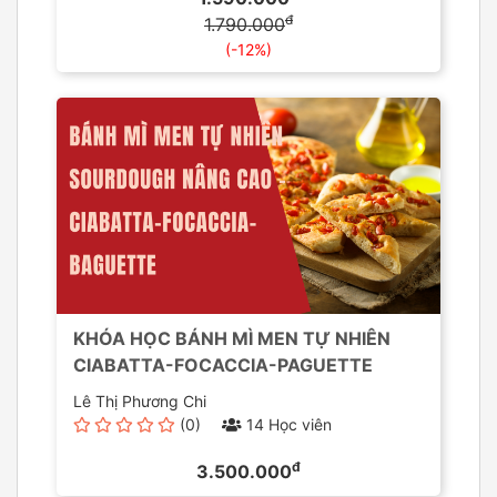
đ
1.790.000
(-12%)
KHÓA HỌC BÁNH MÌ MEN TỰ NHIÊN
CIABATTA-FOCACCIA-PAGUETTE
Lê Thị Phương Chi
(0)
14 Học viên
đ
3.500.000