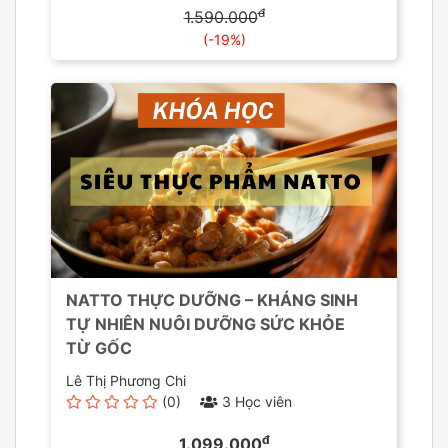
đ
1.590.000
(-19%)
NATTO THỰC DƯỠNG – KHÁNG SINH
TỰ NHIÊN NUÔI DƯỠNG SỨC KHỎE
TỪ GỐC
Lê Thị Phương Chi
(0)
3 Học viên
đ
1.099.000