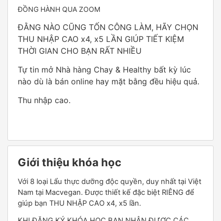
ĐỒNG HÀNH QUA ZOOM
ĐẰNG NÀO CŨNG TỐN CÔNG LÀM, HÃY CHỌN
THU NHẬP CAO x4, x5 LẦN GIÚP TIẾT KIỆM
THỜI GIAN CHO BẠN RẤT NHIỀU
Tự tin mở Nhà hàng Chay & Healthy bất kỳ lúc
nào dù là bán online hay mặt bằng đều hiệu quả.
Thu nhập cao.
Giới thiệu khóa học
Với 8 loại Lẩu thực dưỡng độc quyền, duy nhất tại Việt
Nam tại Macvegan. Được thiết kế đặc biệt RIÊNG để
giúp bạn THU NHẬP CAO x4, x5 lần.
KHI ĐĂNG KÝ KHÓA HỌC BẠN NHẬN ĐƯỢC CÁC