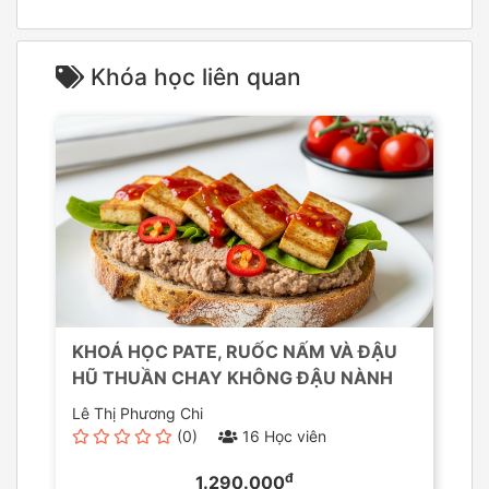
Khóa học liên quan
KHOÁ HỌC PATE, RUỐC NẤM VÀ ĐẬU
HŨ THUẦN CHAY KHÔNG ĐẬU NÀNH
Lê Thị Phương Chi
(0)
16 Học viên
đ
1.290.000