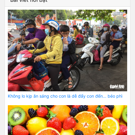
Không lo kịp ăn sáng cho con là dễ đẩy con đến... béo phì