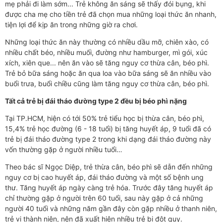
mẹ phải đi làm sớm... Trẻ không ăn sáng sẽ thấy đói bụng, khi
được cha mẹ cho tiền trẻ đã chọn mua những loại thức ăn nhanh,
tiện lợi để kịp ăn trong những giờ ra chơi.
Những loại thức ăn này thường có nhiều dầu mỡ, chiên xào, có
nhiều chất béo, nhiều muối, đường như hamburger, mì gói, xúc
xích, xiên que... nên ăn vào sẽ tăng nguy cơ thừa cân, béo phì.
Trẻ bỏ bữa sáng hoặc ăn qua loa vào bữa sáng sẽ ăn nhiều vào
buổi trưa, buổi chiều cũng làm tăng nguy cơ thừa cân, béo phì.
Tất cả trẻ bị đái tháo đường type 2 đều bị béo phì nặng
Tại TP.HCM, hiện có tới 50% trẻ tiểu học bị thừa cân, béo phì,
15,4% trẻ học đường (6 - 18 tuổi) bị tăng huyết áp, 9 tuổi đã có
trẻ bị đái tháo đường type 2 trong khi dạng đái tháo đường này
vốn thường gặp ở người nhiều tuổi…
Theo bác sĩ Ngọc Diệp, trẻ thừa cân, béo phì sẽ dẫn đến những
nguy cơ bị cao huyết áp, đái tháo đường và một số bệnh ung
thư. Tăng huyết áp ngày càng trẻ hóa. Trước đây tăng huyết áp
chỉ thường gặp ở người trên 60 tuổi, sau này gặp ở cả những
người 40 tuổi và những năm gần đây còn gặp nhiều ở thanh niên,
trẻ vị thành niên, nên đã xuất hiện nhiều trẻ bị đột quỵ.