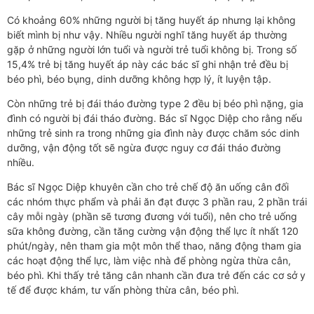
Có khoảng 60% những người bị tăng huyết áp nhưng lại không
biết mình bị như vậy. Nhiều người nghĩ tăng huyết áp thường
gặp ở những người lớn tuổi và người trẻ tuổi không bị. Trong số
15,4% trẻ bị tăng huyết áp này các bác sĩ ghi nhận trẻ đều bị
béo phì, béo bụng, dinh dưỡng không hợp lý, ít luyện tập.
Còn những trẻ bị đái tháo đường type 2 đều bị béo phì nặng, gia
đình có người bị đái tháo đường. Bác sĩ Ngọc Diệp cho rằng nếu
những trẻ sinh ra trong những gia đình này được chăm sóc dinh
dưỡng, vận động tốt sẽ ngừa được nguy cơ đái tháo đường
nhiều.
Bác sĩ Ngọc Diệp khuyên cần cho trẻ chế độ ăn uống cân đối
các nhóm thực phẩm và phải ăn đạt được 3 phần rau, 2 phần trái
cây mỗi ngày (phần sẽ tương đương với tuổi), nên cho trẻ uống
sữa không đường, cần tăng cường vận động thể lực ít nhất 120
phút/ngày, nên tham gia một môn thể thao, năng động tham gia
các hoạt động thể lực, làm việc nhà để phòng ngừa thừa cân,
béo phì. Khi thấy trẻ tăng cân nhanh cần đưa trẻ đến các cơ sở y
tế để được khám, tư vấn phòng thừa cân, béo phì.