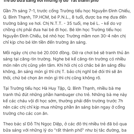
Trẻ bỏ bữa sáng với những lý do "rất thành phố"
Gần 7h sáng 7-1, trước cổng Trường tiểu học Nguyễn Đình Chiểu,
Q. Bình Thạnh, TP.HCM, bé P.N.L., 8 tuổi, được ba mẹ đưa đến
trường bằng xe hơi. Chị N.T.T. - 35 tuổi, mẹ bé L. - kể do vợ
chồng chị phải đưa hai bé đi học. Bé lớn học Trường tiểu học
Nguyễn Đình Chiểu, bé nhỏ học Trường mầm non 30-4 nên chị
chỉ kịp cho bé lớn tiền đến trường ăn sáng.
Mỗi ngày chị cho bé 20.000 đồng. Giờ ra chơi bé sẽ tranh thủ ăn
sáng tại căng-tin trường. Nghe bé kể căng-tin trường có nhiều
món nên chị cũng yên tâm. Khi hỏi chị có chắc bé ăn sáng đều
không, ăn sáng món gì thì chị T. bảo chị nghĩ bé đói thì sẽ ăn
thôi, chứ bé chọn ăn món gì thì chị cũng không rõ.
Tại Trường tiểu học Hà Huy Tập, Q. Bình Thạnh, nhiều bà mẹ
tranh thủ đút những phần hambuger cho trẻ. Những bà mẹ này
kể các cháu vội đi học sớm, thường phải đến trường trước 7h
nên các chị chỉ kịp mua những phần ăn sáng bán ngay ở cổng
trường cho các con ăn.
Theo bác sĩ Đỗ Thị Ngọc Diệp, ở các đô thị nhiều trẻ đã bỏ qua
bữa sáng với những lý do "rất thành phố" như bị tắc đường, ba