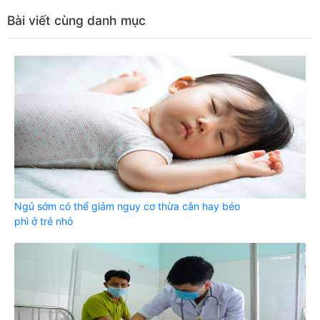
Bài viết cùng danh mục
Ngủ sớm có thể giảm nguy cơ thừa cân hay béo
phì ở trẻ nhỏ