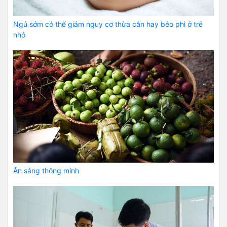
Ngủ sớm có thể giảm nguy cơ thừa cân hay béo phì ở trẻ
nhỏ
Ăn sáng thông minh